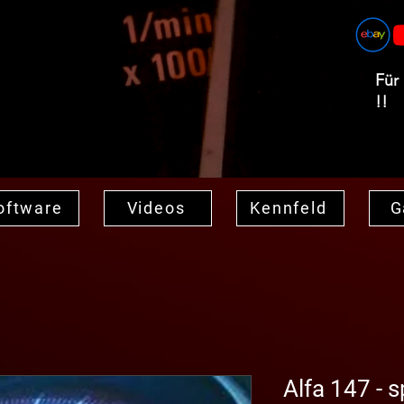
Für
!!
oftware
Videos
Kennfeld
G
Alfa 147 - 