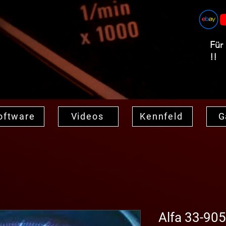
Für
!!
oftware
Videos
Kennfeld
G
Alfa 33-905