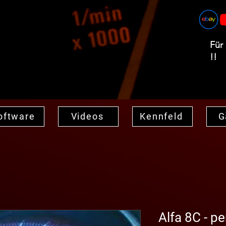
Für
!!
oftware
Videos
Kennfeld
G
Alfa 8C - p