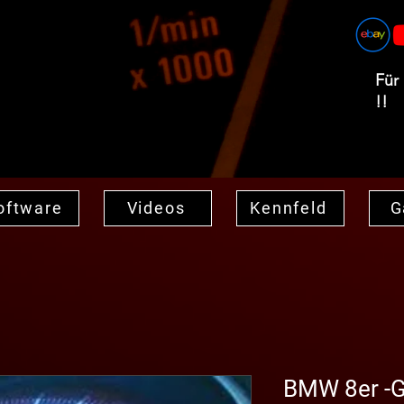
Für
!!
oftware
Videos
Kennfeld
G
BMW 8er -G