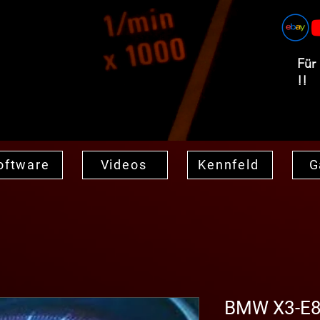
Für
!!
oftware
Videos
Kennfeld
G
BMW X3-E83