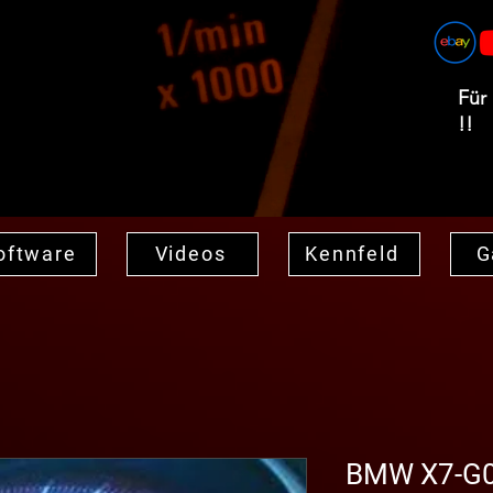
Für
!!
oftware
Videos
Kennfeld
G
BMW X7-G07